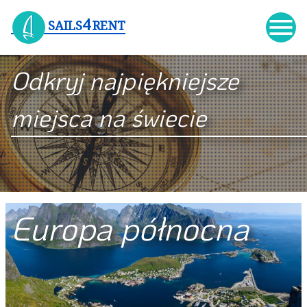

4
SAILS
RENT
Odkryj najpiękniejsze
miejsca na świecie
Europa północna