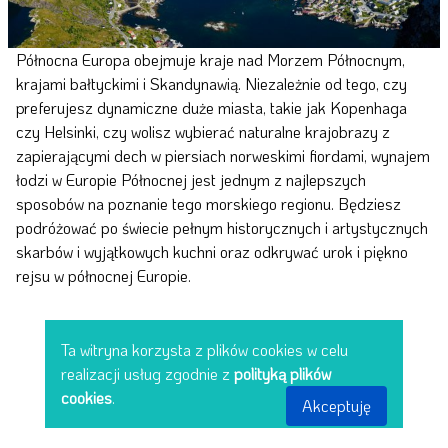
Północna Europa obejmuje kraje nad Morzem Północnym,
krajami bałtyckimi i Skandynawią. Niezależnie od tego, czy
preferujesz dynamiczne duże miasta, takie jak Kopenhaga
czy Helsinki, czy wolisz wybierać naturalne krajobrazy z
zapierającymi dech w piersiach norweskimi fiordami, wynajem
łodzi w Europie Północnej jest jednym z najlepszych
sposobów na poznanie tego morskiego regionu. Będziesz
podróżować po świecie pełnym historycznych i artystycznych
skarbów i wyjątkowych kuchni oraz odkrywać urok i piękno
rejsu w północnej Europie.
Ta witryna korzysta z plików cookies w celu
realizacji usług zgodnie z
polityką plików
cookies
.
Akceptuję